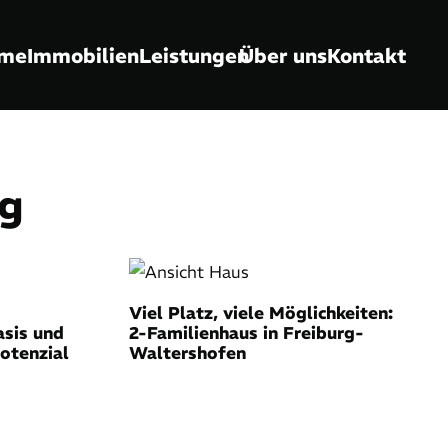
me
Immobilien
Leistungen
Über uns
Kontakt
ng
Viel Platz, viele Möglichkeiten:
asis und
2-Familienhaus in Freiburg-
tenzial
Waltershofen