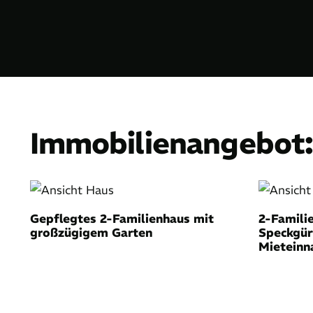
Immobilien­angebot
Gepflegtes 2-Familienhaus mit
2-Famili
großzügigem Garten
Speckgür
Mietein